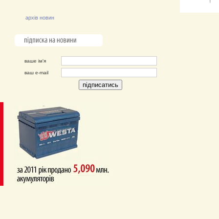
архiв новин
ваше ім'я
ваш e-mail